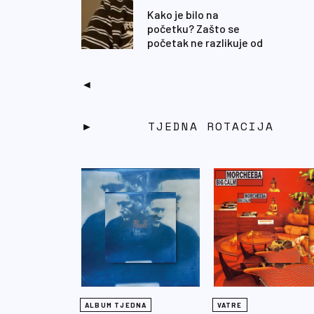
Kako je bilo na
početku? Zašto se
početak ne razlikuje od
sadašnjosti? Kakva je
uloga kulture i medija u
huškanju,…
TJEDNA ROTACIJA
ALBUM TJEDNA
VATRE