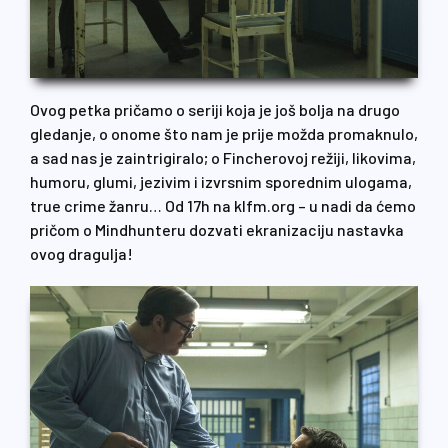
Ovog petka pričamo o seriji koja je još bolja na drugo
gledanje, o onome što nam je prije možda promaknulo,
a sad nas je zaintrigiralo; o Fincherovoj režiji, likovima,
humoru, glumi, jezivim i izvrsnim sporednim ulogama,
true crime žanru… Od 17h na klfm.org – u nadi da ćemo
pričom o Mindhunteru dozvati ekranizaciju nastavka
ovog dragulja!