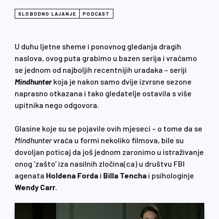
SLOBODNO LAJANJE
PODCAST
U duhu ljetne sheme i ponovnog gledanja dragih
naslova, ovog puta grabimo u bazen serija i vraćamo
se jednom od najboljih recentnijih uradaka – seriji
Mindhunter
koja je nakon samo dvije izvrsne sezone
naprasno otkazana i tako gledatelje ostavila s više
upitnika nego odgovora.
Glasine koje su se pojavile ovih mjeseci – o tome da se
Mindhunter
vraća u formi nekoliko filmova, bile su
dovoljan poticaj da još jednom zaronimo u istraživanje
onog ‘zašto’ iza nasilnih zločina(ca) u društvu FBI
agenata
Holdena
Forda
i
Billa
Tencha
i psihologinje
Wendy
Carr
.