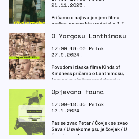
21.11.2025.
Pričamo o najhvaljenijem filmu
godine, novom hitu redatelja P. T.
Andersona
O Yorgosu Lanthimosu
17:00–19:00 Petak
27.9.2024.
Povodom izlaska filma Kinds of
Kindness pričamo o Lanthimosu,
tom najzvučnijem predstavniku
Grčkog čudnog vala
Opjevana fauna
17:00–18:30 Petak
12.1.2024.
Pas se zvao Petar / Čovjek se zvao
Sava / U svakome psu je čovjek / U
čovjeku pseto spava