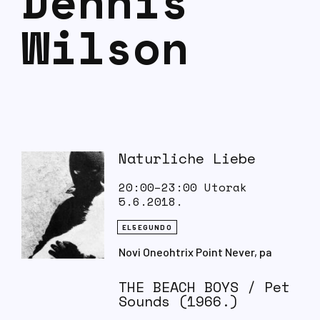
Dennis
Wilson
Naturliche Liebe
20:00–23:00 Utorak
5.6.2018.
EL5EGUNDO
Novi Oneohtrix Point Never, pa
Finest Ego najnoviji dragulj Tired
Tape Machine, novi Syclops, glavni
THE BEACH BOYS / Pet
su akteri nove glazbe u ovih tri
Sounds (1966.)
sata malog vodiča. Logično da je