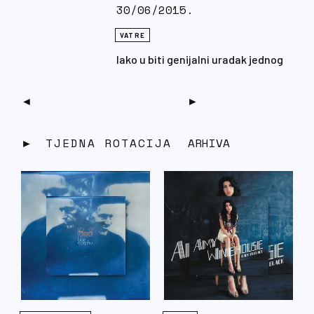
sve ostalo poprilično prašnjavo.
30/06/2015.
VATRE
Iako u biti genijalni uradak jednog
čovjeka, Briana Wilsona, ‘Pet
Sounds’ kalifornijskih The Beach
Boysa je u trenutku objavljivanja
(1966.) svojom kompleksnom
strukturom, neuobičajenim
TJEDNA ROTACIJA
ARHIVA
instrumentarijem i
vanvremenskim melodijama
postavio standarde za budućnost,
koji su se posebice odrazili na
britanskoj underground sceni
druge polovice šezdesetih, no isto
tako nijanse ovog veličanstvenog
albuma odjekuju i u dobrom dijelu
današnje glazbene produkcije.
Uvjerite se u to preslušavajući ‘Pet
Sounds’ u ovotjednom KLFM-ovom
podsjetniku na kultna i nama draga
ostvarenja, ruubrici ‘Nezaboravne